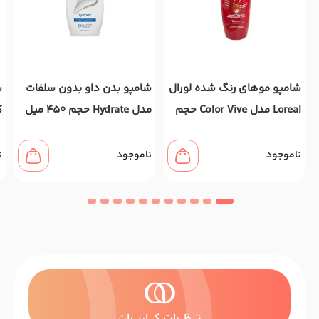
شامپو موهای رنگ شده لورال
شامپو بدن داو بدون سلفات
ش
Loreal مدل Color Vive حجم
مدل Hydrate حجم 450 میل
700 میل
ل
ناموجود
ناموجود
ن
نــــظـــرات کــــاربـــران