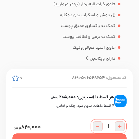
حاوی ذرات لایه‌بردار (پودر مروارید)
ژل دوش و اسکراب بدن دوکاره
کمک به پاکسازی عمیق پوست
کمک به نرمی و لطافت پوست
حاوی اسید هیالورونیک
دارای ویتامین C
کدمحصول:
8690506548254
0
هر قسط با اسنپ‌پی:
205,000
تومان
۴ قسط ماهانه. بدون سود، چک و ضامن.
820,000
تومان