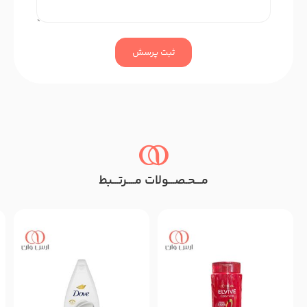
ثبت پرسش
مـــحـصـــولات مــــرتـــبط