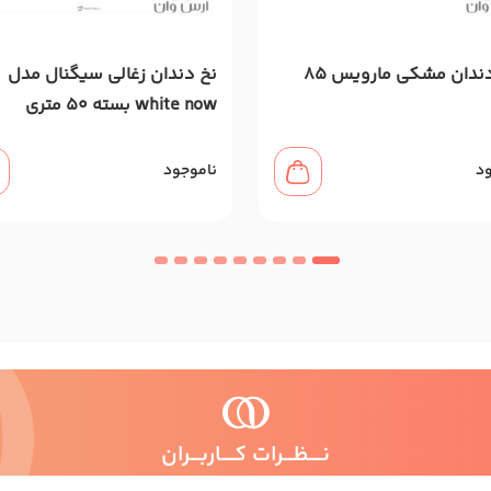
خمیردندان مشکی مارویس ۸۵
نخ دندان زغالی سیگنال مدل
white now بسته 50 متری
ود
ناموجود
نــــظـــرات کــــاربـــران