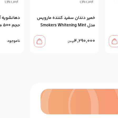
خمیر دندان سفید کننده مارویس
مدل Smokers Whitening Mint
حجم 500 میل
مخصوص سیگاری‌ها 85 میل
4,290,000
ناموجود
تومان