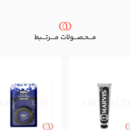
مـــحـصـــولات مــــرتـــبط