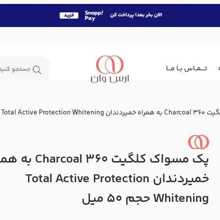
تــــمــاس بــا مـــا
Total Active  حجم 50 میل
پک مسواک کلگیت 360 harcoal
خمیردندان Total Active Protection
Whitening حجم 50 میل