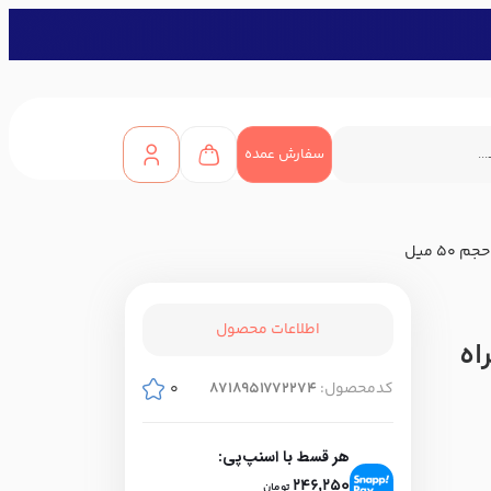
سفارش عمده
اطلاعات محصول
C به همراه
کدمحصول:
8718951772274
0
هر قسط با اسنپ‌پی:
246,250
تومان