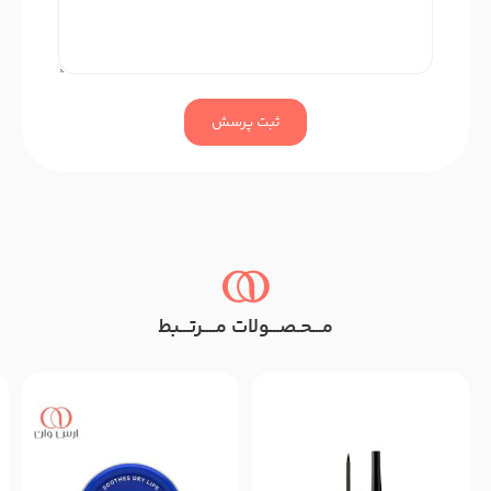
ثبت پرسش
مـــحـصـــولات مــــرتـــبط