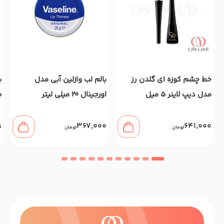
خط چشم کوزه ای گلدن رز
بالم لب وازلین آبی مدل
مدل دیپ لاینر 5 میل
اورجینال 20 میلی لیتر
م
367,000
641,000
ن
تومان
تومان