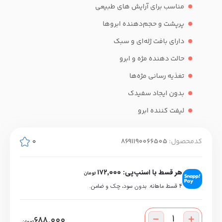
مناسب برای آرایش های طبیعی
پرپشت و حجم‌دهنده ابروها
دارای بافت ژله‌ای و سبک
حالت دهنده مژه و ابرو
تغذیه رسانی مژه‌ها
بدون ایجاد سفیدک
لیفت کننده ابرو
کدمحصول:
8691190066505
0
هر قسط با اسنپ‌پی:
172,000
تومان
۴ قسط ماهانه. بدون سود، چک و ضامن.
688,000