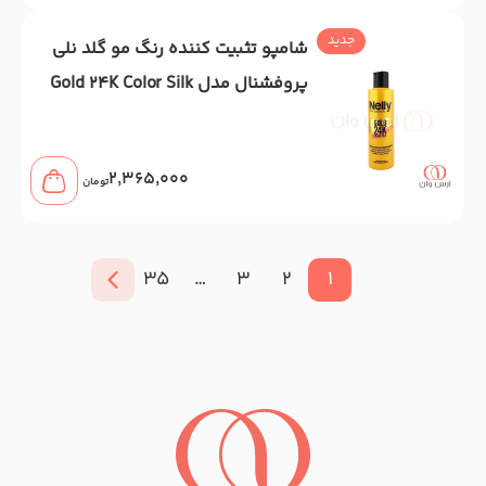
جدید
شامپو تثبیت کننده رنگ مو گلد نلی
پروفشنال مدل Gold 24K Color Silk
حجم 400 میل
2,365,000
تومان
35
…
3
2
1