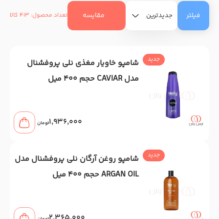
فیلتر
مقایسه
تعداد محصول: 413 کالا
جدید
شامپو خاویار مغذی نلی پروفشنال
مدل CAVIAR حجم 400 میل
1,936,000
تومان
جدید
شامپو روغن آرگان نلی پروفشنال مدل
ARGAN OIL حجم 400 میل
2,365,000