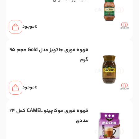
ناموجود
قهوه فوری جاکوبز مدل Gold حجم 95
گرم
ناموجود
قهوه فوری موکاچینو CAMEL کمل 24
عددی