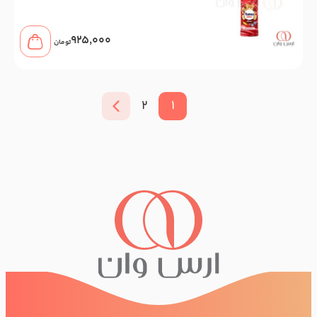
میلی لیتر
925,000
تومان
2
1