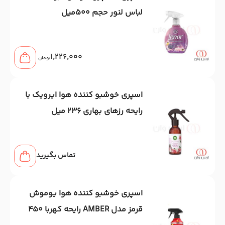
لباس لنور حجم 500میل
1,226,000
تومان
اسپری خوشبو کننده هوا ایرویک با
رایحه رزهای بهاری 236 میل
تماس بگیرید
اسپری خوشبو کننده هوا یوموش
قرمز مدل AMBER رایحه کهربا 450