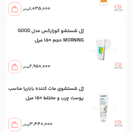
1,035,000
تومان
ژل شستشو کوزارکس مدل GOOD
MORNING حجم 150 میل
2,950,000
تومان
ژل شستشوی مات کننده باباریا مناسب
پوست چرب و مختلط 150 میل
3,440,000
تومان