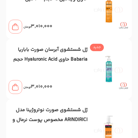
3,010,000
تومان
جدید
ژل شستشوی آبرسان صورت باباریا
Babaria حاوی Hyaluronic Acid حجم
200 میل
3,010,000
تومان
ژل شستشوی صورت نوتروژینا مدل
ARINDIRICI مخصوص پوست نرمال و
مختلط 200 میل