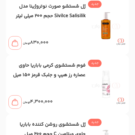
جدید
ژل شستشو صورت نوتروژینا مدل
Sivilce Salisilik حجم 200 میلی لیتر
830,000
تومان
جدید
فوم شستشوی کرمی باباریا حاوی
عصاره رز هیپ و جلبک قرمز 150 میل
4,300,000
تومان
جدید
ژل شستشوی روشن کننده باباریا
حاوی ویتامین C حجم 200 میل