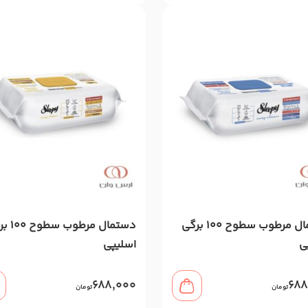
دستمال مرطوب سطوح 100 برگی
دستمال مرطو
ی
اسلیپی
688,000
688
تومان
تومان