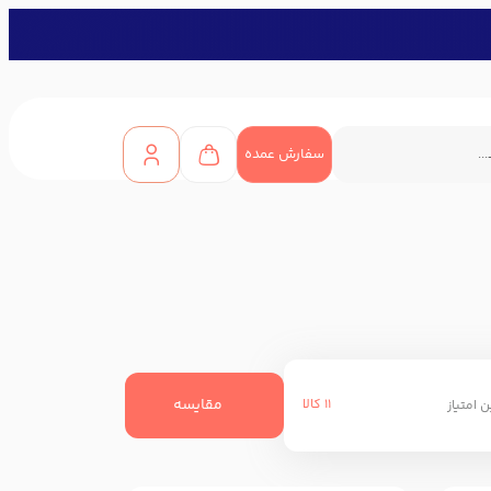
سفارش عمده
مقایسه
11 کالا
 امتیاز