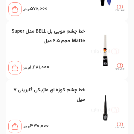
570,000
تومان
خط چشم مویی بل BELL مدل Super
Matte حجم 2.5 میل
1,481,000
تومان
خط چشم کوزه ای ماژیکی گابرینی 7
میل
330,000
تومان