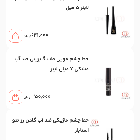
لاینر 5 میل
641,000
تومان
خط چشم مویی مات گابرینی ضد آب
مشکی 7 میلی لیتر
350,000
تومان
خط چشم ماژیکی ضد آب گلدن رز تتو
استایلر