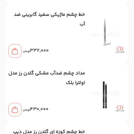
خط چشم ماژیکی سفید گابرینی ضد
آب
332,000
تومان
مداد چشم ضدآب مشکی گلدن رز مدل
اولترا بلک
430,000
تومان
خط چشم کوزه ای گلدن رز مدل دیپ