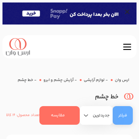
ارس وان
-
لوازم آرایشی
-
آرایش چشم و ابرو
-
خط چشم
خط چشم
فیلتر
مقایسه
تعداد محصول: 16 کالا