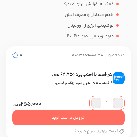
کمک به افزایش انرژی و تمرکز
طعم متعادل و مصرف آسان
نوشیدنی انرژی زا اورجینال
حاوی ویتامین‌های B6, B12
کدمحصول:
8683789551158
0
هر قسط با اسنپ‌پی:
63,750
تومان
۴ قسط ماهانه. بدون سود، چک و ضامن.
255,000
تومان
افزودن به سبد خرید
قیمت بهتری سراغ دارید؟