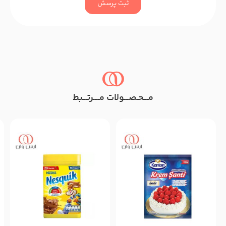
ثبت پرسش
مـــحـصـــولات مــــرتـــبط