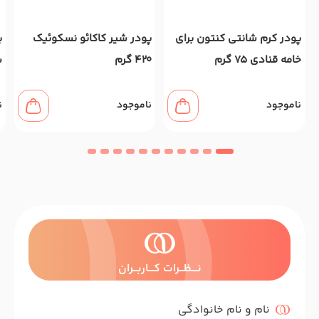
پودر کرم شانتی کنتون برای
پودر شیر کاکائو نسکوئیک
ب
خامه قنادی 75 گرم
420 گرم
س
ناموجود
ناموجود
ن
نــــظـــرات کــــاربـــران
نام و نام خانوادگی