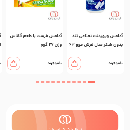
آدامس ویویدنت نعناعی تند
آدامس فرست با طعم آناناس
آ
بدون شکر مدل فرش موو 63
وزن 27 گرم
ا
گرم
ناموجود
ناموجود
ن
نــــظـــرات کــــاربـــران