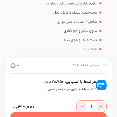
حاوی زایلیتول، مفید برای دندان‌ها
بسته‌بندی شیک و قابل حمل
شامل 12 عدد آدامس نواری
بدون شکر و کم کالری
طعم خنک و قوی نعنا
بافت نرم
کدمحصول:
80927266
0
هر قسط با اسنپ‌پی:
78,750
تومان
۴ قسط ماهانه. بدون سود، چک و ضامن.
315,000
تومان