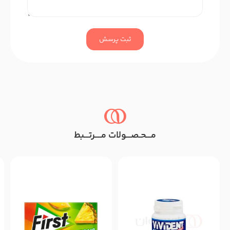
ثبت پرسش
مـــحـصـــولات مــــرتـــبط