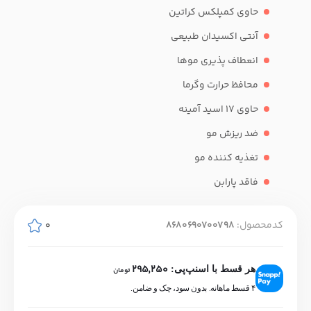
حاوی کمپلکس کراتین
آنتی اکسیدان طبیعی
انعطاف پذیری موها
محافظ حرارت وگرما
حاوی 17 اسید آمینه
ضد ریزش مو
تغذیه کننده مو
فاقد پارابن
کدمحصول:
8680690700798
0
295,250
هر قسط با اسنپ‌پی:
تومان
۴ قسط ماهانه. بدون سود، چک و ضامن.