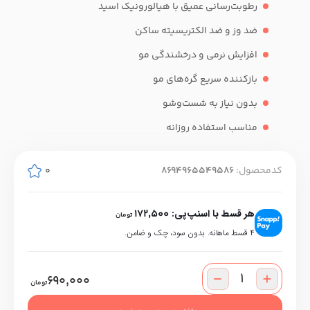
رطوبت‌رسانی عمیق با هیالورونیک اسید
ضد وز و ضد الکتریسیته ساکن
افزایش نرمی و درخشندگی مو
بازکننده سریع گره‌های مو
بدون نیاز به شست‌وشو
مناسب استفاده روزانه
کدمحصول:
8694965549586
0
هر قسط با اسنپ‌پی:
172,500
تومان
۴ قسط ماهانه. بدون سود، چک و ضامن.
690,000
تومان