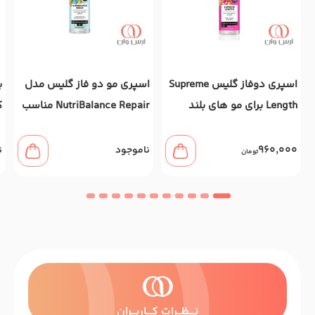
اسپری دوفاز گلیس Supreme
اسپری مو دو فاز گلیس مدل
Length برای مو های بلند
NutriBalance Repair مناسب
ک
آسیب دیده حجم 200 میل
موهای مستعد ریزش 200
میل
960,000
ناموجود
ن
تومان
نــــظـــرات کــــاربـــران