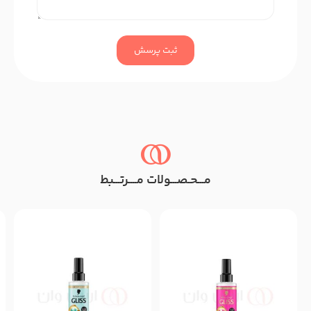
ثبت پرسش
مـــحـصـــولات مــــرتـــبط