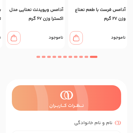
آدامس فرست با طعم نعناع
آدامس ویویدنت نعنایی مدل
ب
وزن 27 گرم
اکسترا وزن 67 گرم
ت
ناموجود
ناموجود
ن
نــــظـــرات کــــاربـــران
نام و نام خانوادگی