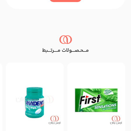
مـــحـصـــولات مــــرتـــبط