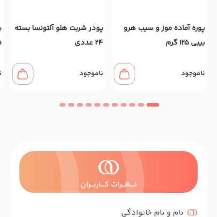
پوره آماده موز و سیب هرو
پودر شربت هلو آلتونسا بسته
ب
بیبی 125 گرم
24 عددی
25
ناموجود
ناموجود
ن
نــــظـــرات کــــاربـــران
نام و نام خانوادگی