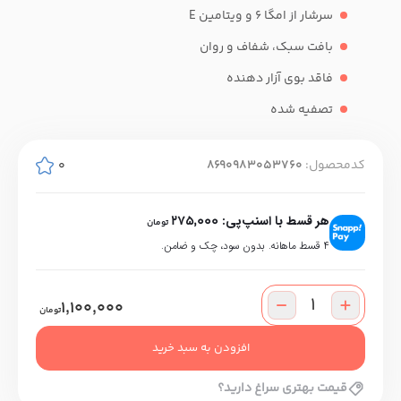
سرشار از امگا 6 و ویتامین E
بافت سبک، شفاف و روان
فاقد بوی آزار دهنده
تصفیه شده
کدمحصول:
8690983053760
0
هر قسط با اسنپ‌پی:
275,000
تومان
۴ قسط ماهانه. بدون سود، چک و ضامن.
1,100,000
تومان
افزودن به سبد خرید
قیمت بهتری سراغ دارید؟