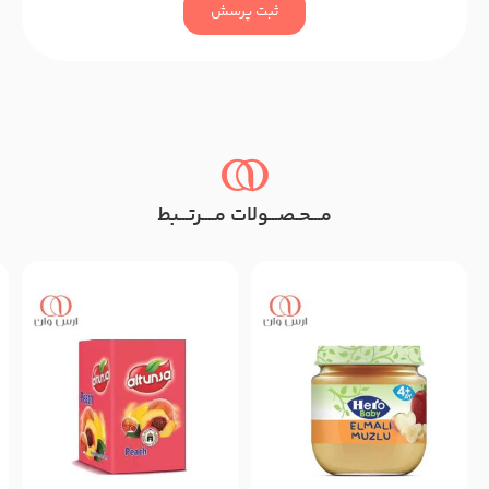
ثبت پرسش
مـــحـصـــولات مــــرتـــبط