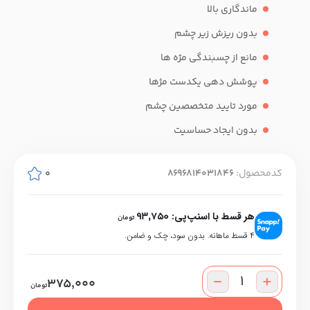
ماندگاری بالا
بدون ریزش زیر چشم
مانع از چسبندگی مژه ها
پوشش دهی یکدست مژها
مورد تایید متخصصین چشم
بدون ایجاد حساسیت
کدمحصول:
8696814031846
0
هر قسط با اسنپ‌پی:
93,750
تومان
۴ قسط ماهانه. بدون سود، چک و ضامن.
375,000
تومان