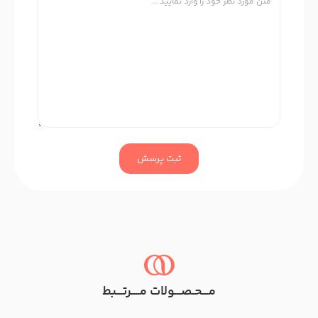
ثبت پرسش
مـــحـصـــولات مــــرتـــبط