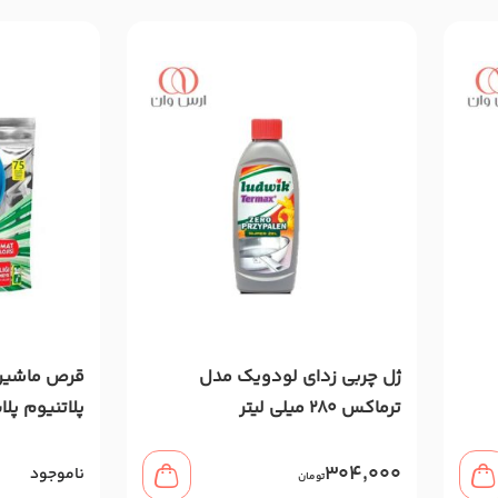
ژل چربی زدای لودویک مدل
قرص ماشین
ترماکس 280 میلی لیتر
پلاتنیوم پلاس 75 
304,000
ناموجود
تومان