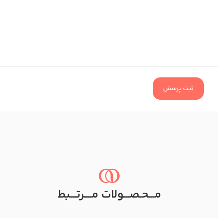
ثبت پرسش
مـــحـصـــولات مــــرتـــبط