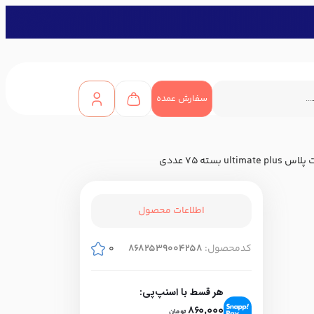
سفارش عمده
ه 75 عددی
اطلاعات محصول
کدمحصول:
8682539004258
0
هر قسط با اسنپ‌پی:
860,000
تومان